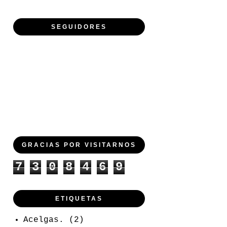
SEGUIDORES
GRACIAS POR VISITARNOS
7
3
0
8
4
6
9
ETIQUETAS
Acelgas.
(2)