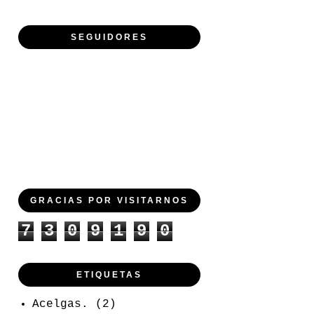
SEGUIDORES
GRACIAS POR VISITARNOS
7
3
0
9
1
9
0
ETIQUETAS
Acelgas.
(2)