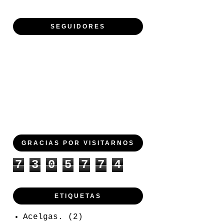
SEGUIDORES
GRACIAS POR VISITARNOS
7
3
0
5
7
7
4
ETIQUETAS
Acelgas.
(2)