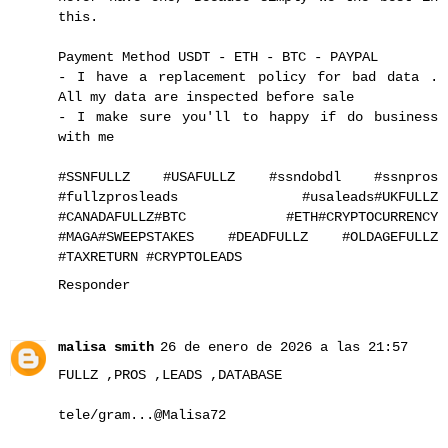
this.
Payment Method USDT - ETH - BTC - PAYPAL
- I have a replacement policy for bad data .
All my data are inspected before sale
- I make sure you'll to happy if do business
with me
#SSNFULLZ #USAFULLZ #ssndobdl #ssnpros
#fullzprosleads #usaleads#UKFULLZ
#CANADAFULLZ#BTC #ETH#CRYPTOCURRENCY
#MAGA#SWEEPSTAKES #DEADFULLZ #OLDAGEFULLZ
#TAXRETURN #CRYPTOLEADS
Responder
malisa smith
26 de enero de 2026 a las 21:57
FULLZ ,PROS ,LEADS ,DATABASE
tele/gram...@Malisa72