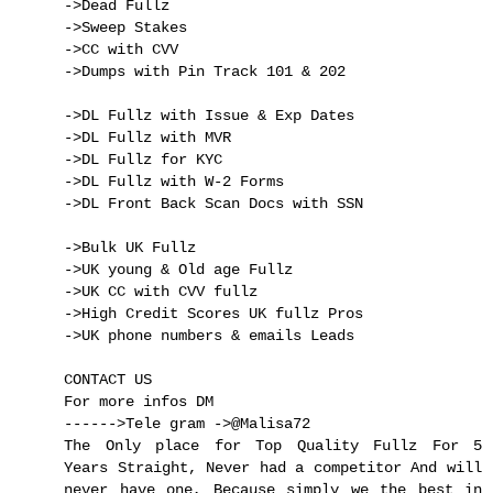
->Dead Fullz
->Sweep Stakes
->CC with CVV
->Dumps with Pin Track 101 & 202
->DL Fullz with Issue & Exp Dates
->DL Fullz with MVR
->DL Fullz for KYC
->DL Fullz with W-2 Forms
->DL Front Back Scan Docs with SSN
->Bulk UK Fullz
->UK young & Old age Fullz
->UK CC with CVV fullz
->High Credit Scores UK fullz Pros
->UK phone numbers & emails Leads
CONTACT US
For more infos DM
------>Tele gram ->@Malisa72
The Only place for Top Quality Fullz For 5
Years Straight, Never had a competitor And will
never have one, Because simply we the best in