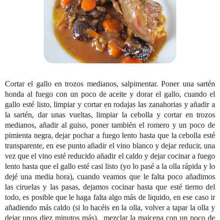
Cortar el gallo en trozos medianos, salpimentar. Poner una sartén
honda al fuego con un poco de aceite y dorar el gallo, cuando el
gallo esté listo, limpiar y cortar en rodajas las zanahorias y añadir a
la sartén, dar unas vueltas, limpiar la cebolla y cortar en trozos
medianos, añadir al guiso, poner también el romero y un poco de
pimienta negra, dejar pochar a fuego lento hasta que la cebolla esté
transparente, en ese punto añadir el vino blanco y dejar reducir, una
vez que el vino esté reducido añadir el caldo y dejar cocinar a fuego
lento hasta que el gallo esté casi listo (yo lo pasé a la olla rápida y lo
dejé una media hora), cuando veamos que le falta poco añadimos
las ciruelas y las pasas, dejamos cocinar hasta que esté tierno del
todo, es posible que le haga falta algo más de liquido, en ese caso ir
añadiendo más caldo (si lo hacéis en la olla, volver a tapar la olla y
dejar unos diez minutos más),
mezclar la maicena con un poco de