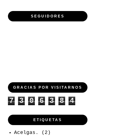
SEGUIDORES
GRACIAS POR VISITARNOS
7
3
0
6
3
8
4
ETIQUETAS
Acelgas.
(2)