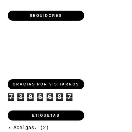
SEGUIDORES
GRACIAS POR VISITARNOS
7
3
0
6
6
8
7
ETIQUETAS
Acelgas.
(2)