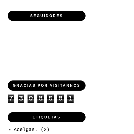
SEGUIDORES
GRACIAS POR VISITARNOS
7
3
0
8
6
0
1
ETIQUETAS
Acelgas.
(2)