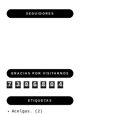
SEGUIDORES
GRACIAS POR VISITARNOS
7
3
0
6
8
0
4
ETIQUETAS
Acelgas.
(2)