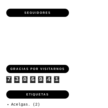
SEGUIDORES
GRACIAS POR VISITARNOS
7
3
0
6
9
4
1
ETIQUETAS
Acelgas.
(2)