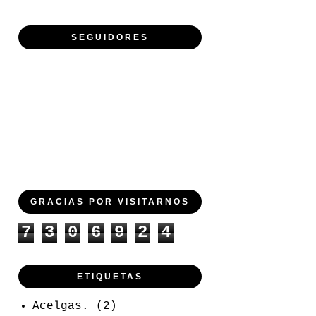
SEGUIDORES
GRACIAS POR VISITARNOS
7
3
0
6
9
2
4
ETIQUETAS
Acelgas.
(2)