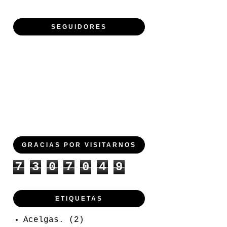
SEGUIDORES
GRACIAS POR VISITARNOS
7
3
0
7
0
4
9
ETIQUETAS
Acelgas.
(2)