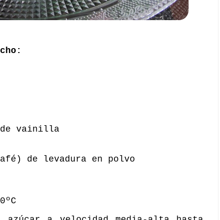
cho:
de vainilla
afé) de levadura en polvo
0ºC
l azúcar a velocidad media-alta hasta