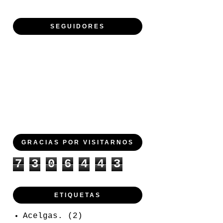
SEGUIDORES
GRACIAS POR VISITARNOS
7
3
0
6
4
4
3
ETIQUETAS
Acelgas.
(2)