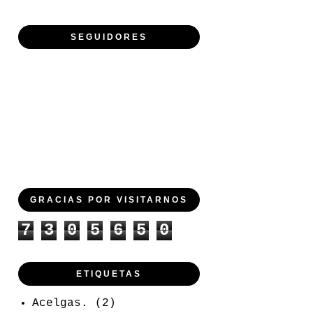
SEGUIDORES
GRACIAS POR VISITARNOS
7
3
0
5
6
5
0
ETIQUETAS
Acelgas.
(2)