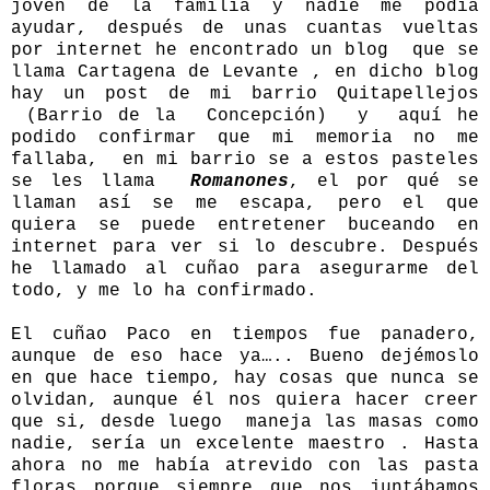
joven de la familia y nadie me podía
ayudar, después de unas cuantas vueltas
por internet he encontrado un blog que se
llama Cartagena de Levante , en dicho blog
hay un post de mi
barrio Quitapellejos
(Barrio de la Concepción) y aquí he
podido confirmar que mi memoria no me
fallaba, en mi barrio se a estos pasteles
se les llama
Romanones
, el por qué se
llaman así se me escapa, pero el que
quiera se puede entretener buceando en
internet para ver si lo descubre. Después
he llamado al cuñao para asegurarme del
todo, y me lo ha confirmado.
El cuñao Paco en tiempos fue panadero,
aunque de eso hace ya….. Bueno dejémoslo
en que hace tiempo, hay cosas que nunca se
olvidan, aunque él nos quiera hacer creer
que si, desde luego maneja las masas como
nadie, sería un excelente maestro . Hasta
ahora no me había atrevido con las pasta
floras porque siempre que nos juntábamos