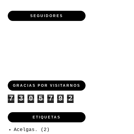
SEGUIDORES
GRACIAS POR VISITARNOS
7
3
0
5
7
9
2
ETIQUETAS
Acelgas.
(2)