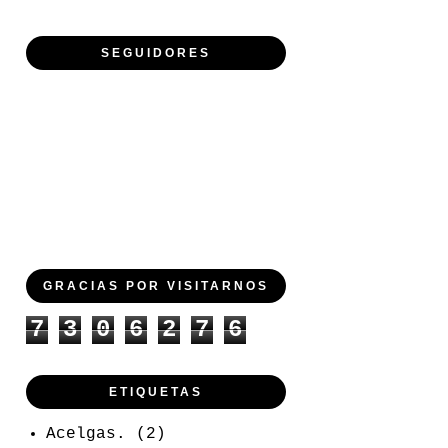
SEGUIDORES
GRACIAS POR VISITARNOS
7
3
0
6
2
7
6
ETIQUETAS
Acelgas.
(2)