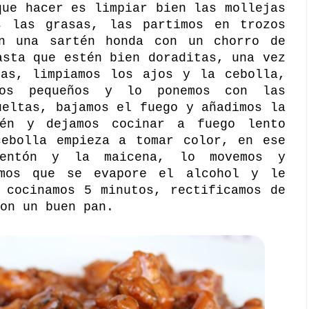
que hacer es limpiar bien las mollejas
s las grasas, las partimos en trozos
n una sartén honda con un chorro de
asta que estén bien doraditas, una vez
das, limpiamos los ajos y la cebolla,
os pequeños y lo ponemos con las
ueltas, bajamos el fuego y añadimos la
tén y dejamos cocinar a fuego lento
cebolla empieza a tomar color, en ese
mentón y la maicena, lo movemos y
amos que se evapore el alcohol y le
 cocinamos 5 minutos, rectificamos de
on un buen pan.