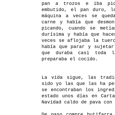
pan a trozos e iba pic
embutido, el pan duro, l
máquina a veces se qued
carne y había que desmon
picando, cuando se metí
durísima y había que hace
veces se aflojaba la tuer
había que parar y sujetar
que duraba casi toda l
preparaba el cocido.
La vida sigue, las tradi
sido yo las que las ha pe
se encontraban los ingred
estado unos días en Cart
Navidad caldo de pava con 
De paso compre butifarra