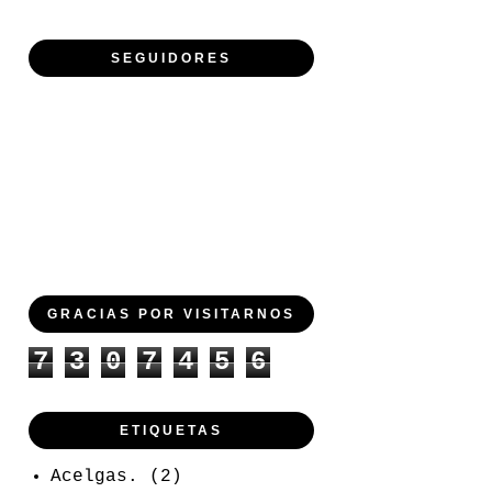
SEGUIDORES
GRACIAS POR VISITARNOS
7
3
0
7
4
5
6
ETIQUETAS
Acelgas.
(2)