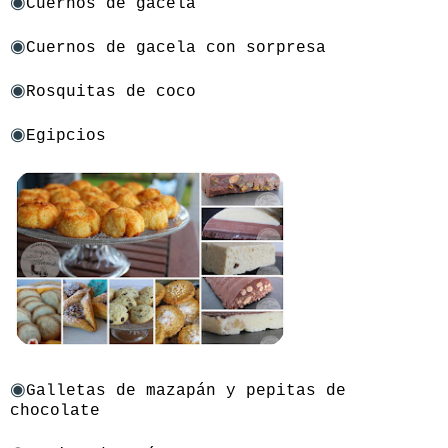
◉
Cuernos de gacela
◉
Cuernos de gacela con sorpresa
◉
Rosquitas de coco
◉
Egipcios
◉
Galletas de mazapán y pepitas de
chocolate