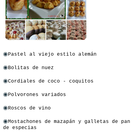
◉
Pastel al viejo estilo alemán
◉
Bolitas de nuez
◉
Cordiales de coco - coquitos
◉
Polvorones variados
◉
Roscos de vino
◉
Mostachones de mazapán y galletas de pan
de especias