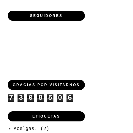
SEGUIDORES
GRACIAS POR VISITARNOS
7
3
0
8
5
0
6
ETIQUETAS
Acelgas.
(2)